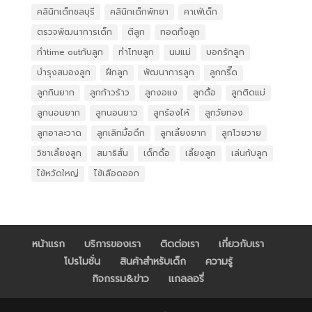
คลินิกเด็กชลบุรี
คลินิกเด็กพัทยา
คาเฟ่เด็ก
ตรวจพัฒนาการเด็ก
ตีลูก
ทอดทิ้งลูก
ทำtime outกับลูก
ทำโทษลูก
นมแม่
บอกรักลูก
บำรุงสมองลูก
ฝึกลูก
พัฒนาการลูก
ลูกกรี๊ด
ลูกกินยาก
ลูกก้าวร้าว
ลูกงอแง
ลูกดื้อ
ลูกติดแม่
ลูกนอนยาก
ลูกนอนยาว
ลูกร้องไห้
ลูกวัยทอง
ลูกอาละวาด
ลูกเลิกมื้อดึก
ลูกเลี้ยงยาก
ลูกโวยวาย
วิชาเลี้ยงลูก
สมาธิสั้น
เด็กดื้อ
เลี้ยงลูก
เล่นกับลูก
ไข้หวัดใหญ่
ไข้เลือดออก
หน้าแรก
บริการของเรา
ติดต่อเรา
เกี่ยวกับเรา
โปรโมชั่น
สินค้าสำหรับเด็ก
ความรู้
กิจกรรม&ข่าว
แกลลอรี่