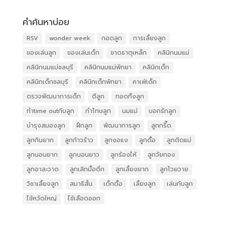
คำค้นหาบ่อย
RSV
wonder week
กอดลูก
การเลี้ยงลูก
ของเล่นลูก
ของเล่นเด็ก
ขาดธาตุเหล็ก
คลินิกนมแม่
คลินิกนมแม่ชลบุรี
คลินิกนมแม่พัทยา
คลินิกเด็ก
คลินิกเด็กชลบุรี
คลินิกเด็กพัทยา
คาเฟ่เด็ก
ตรวจพัฒนาการเด็ก
ตีลูก
ทอดทิ้งลูก
ทำtime outกับลูก
ทำโทษลูก
นมแม่
บอกรักลูก
บำรุงสมองลูก
ฝึกลูก
พัฒนาการลูก
ลูกกรี๊ด
ลูกกินยาก
ลูกก้าวร้าว
ลูกงอแง
ลูกดื้อ
ลูกติดแม่
ลูกนอนยาก
ลูกนอนยาว
ลูกร้องไห้
ลูกวัยทอง
ลูกอาละวาด
ลูกเลิกมื้อดึก
ลูกเลี้ยงยาก
ลูกโวยวาย
วิชาเลี้ยงลูก
สมาธิสั้น
เด็กดื้อ
เลี้ยงลูก
เล่นกับลูก
ไข้หวัดใหญ่
ไข้เลือดออก