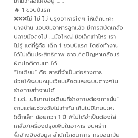
มักมีเกลือแฝงอยู่ ……
🔥 1 ขวบปีแรก
❌❌❌ไม่ ไม่ ไม่ ปรุงอาหารใดๆ ให้เด็กนะคะ
บางบ้าน แอบชิมอาหารลูกแล้ว มีการสบัดเกลือ
ปลายมือลงไป ….มือใหญ่ มือเล็กเท่าไหร่ เรา
ไม่รู้ แต่ที่รู้คือ เด็ก 1 ขวบปีแรก ไตยังทำงาน
ได้ไม่เต็มประสิทธิภาพ อาจเกิดปัญหาเกลือแร่
ผิดปกติตามมา ได้
“โซเดียม” คือ สารที่จำเป็นต่อร่างกาย
ช่วยให้ระบบหมุนเวียนเลือดและระบบต่างๆใน
ร่างกายทำงานได้
❗️ แต่….ปริมาณโซเดียมที่ร่างกายต้องการนั้น”
ตามแต่ละช่วงวัยไม่เท่ากัน เกินไปมีโทษนะคะ
❗️เด็กเล็ก น้อยกว่า 1 ปี #ไม่ได้จำเป็นต้องใส่
เกลือ/เครื่องปรุงเพิ่มในอาหาร จบคร่าา
👍อ้างอิงข้อมูล สำนักโภชนาการ กรมอนามัย