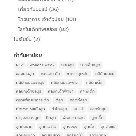
เกี่ยวกับนมแม่
(36)
โภชนาการ เจ้าตัวน้อย
(101)
โรคในเด็กที่พบบ่อย
(82)
โปรโมชั่น
(2)
คำค้นหาบ่อย
RSV
wonder week
กอดลูก
การเลี้ยงลูก
ของเล่นลูก
ของเล่นเด็ก
ขาดธาตุเหล็ก
คลินิกนมแม่
คลินิกนมแม่ชลบุรี
คลินิกนมแม่พัทยา
คลินิกเด็ก
คลินิกเด็กชลบุรี
คลินิกเด็กพัทยา
คาเฟ่เด็ก
ตรวจพัฒนาการเด็ก
ตีลูก
ทอดทิ้งลูก
ทำtime outกับลูก
ทำโทษลูก
นมแม่
บอกรักลูก
บำรุงสมองลูก
ฝึกลูก
พัฒนาการลูก
ลูกกรี๊ด
ลูกกินยาก
ลูกก้าวร้าว
ลูกงอแง
ลูกดื้อ
ลูกติดแม่
ลูกนอนยาก
ลูกนอนยาว
ลูกร้องไห้
ลูกวัยทอง