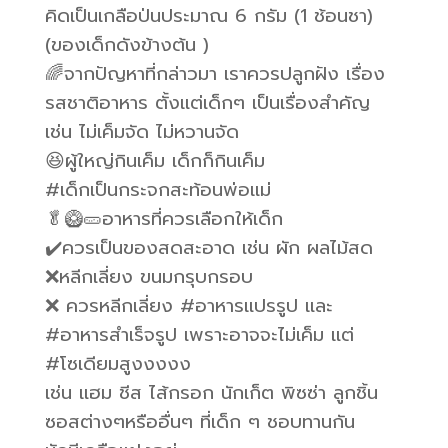
คิดเป็นเกลือป่นประมาณ 6 กรัม (1 ช้อนชา)
(ของเด็กดังข้างต้น )
🌈จากปัญหาที่กล่าวมา เราควรปลูกฝัง เรื่อง
รสชาติอาหาร ตั้งแต่เด็กๆ เป็นเรื่องสำคัญ
เช่น ไม่เค็มจัด ไม่หวานจัด
😆ผู้ใหญ่กินเค็ม เด็กก็กินเค็ม
#เด็กเป็นกระจกสะท้อนพ่อแม่
🥬🥝🥒อาหารที่ควรเลือกให้เด็ก
✔️ควรเป็นของสดสะอาด เช่น ผัก ผลไม้สด
❌หลีกเลี่ยง ขนมกรุบกรอบ
❌ ควรหลีกเลี่ยง #อาหารแปรรูป และ
#อาหารสำเร็จรูป เพราะอาจจะไม่เค็ม แต่
#โซเดียมสูงงงงง
เช่น แฮม ชีส ไส้กรอก นักเก็ต พิซซ่า ลูกชิ้น
ซอสต่างๆหรืออื่นๆ ที่เด็ก ๆ ชอบทานกัน