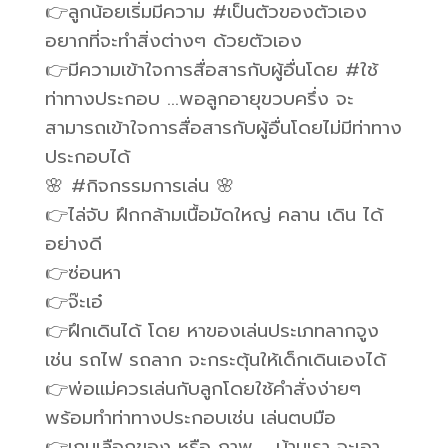
👉ลูกน้อยเริ่มมีความ #เป็นตัวของตัวเอง
อยากที่จะทำสิ่งต่างๆ ด้วยตัวเอง
👉มีความเข้าใจการสื่อสารกับผู้อื่นโดย #ใช้
ท่าทางประกอบ …พอลูกอายุขวบครึ่ง จะ
สามารถเข้าใจการสื่อสารกับผู้อื่นโดยไม่มีท่าทาง
ประกอบได้
🌸 #กิจกรรมการเล่น 🌸
👉ไล่จับ ฝึกกล้ามเนื้อมัดใหญ่ คลาน เดิน ได้
อย่างดี
👉ซ่อนหา
👉จ๊ะเอ๋
👉ฝึกเดินได้ โดย หาของเล่นประเภทลากจูง
เช่น รถไฟ รถลาก จะกระตุ้นให้เด็กเดินเองได้
👉พ่อแม่ควรเล่นกับลูกโดยใช้คำสั่งง่ายๆ
พร้อมทำท่าทางประกอบเช่น เล่นตบมือ
👉เกมเลือกของ หรือ ภาพ ….บ้านเรา จะเอา