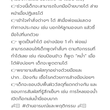
👉ช่วงนี้เด็กจะสามารถโบกมือบ๊ายบายได้ ส่าย
หน้าเมื่อปฏิเสธได้
👉เข้าใจคำสั่งต่างๆ ได้ #เมื่อพ่อแม่แสดง
ท่าทางประกอบ เช่น บอกให้ลูกมองนก แล้วชี้
มือไปที่นกด้วย
👉 พูดเป็นคำได้ อย่างน้อย 1 คำ พ่อแม่
สามารถสอนให้เด็กพูดคำสั้นๆ ตามกิจกรรมที่
ทำได้เลย เช่น ก่อนป้อนข้าว ก็พูด “หม่ำ” เมื่อ
ได้ฟังบ่อยๆ เด็กจะพูดตามได้
👉พยายามสัมผัสทุกอย่างด้วยมือและ
ปาก….ป้องกัน เชื้อโรคด้วยการล้างมือบ่อยๆ
👉เด็กจะชอบจับพื้นผิววัสดุที่แตกต่างกัน และ
ชอบการสัมผัสที่รู้สึกเย็นๆ เช่น การไหลของน้ำ
เปิดก๊อกเล่นน้ำนี่ชอบมาก
👶🏻 #ด้านอารมณ์และพฤติกรรม 👶🏻