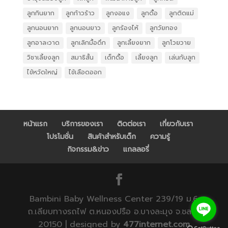
ลูกกินยาก
ลูกก้าวร้าว
ลูกงอแง
ลูกดื้อ
ลูกติดแม่
ลูกนอนยาก
ลูกนอนยาว
ลูกร้องไห้
ลูกวัยทอง
ลูกอาละวาด
ลูกเลิกมื้อดึก
ลูกเลี้ยงยาก
ลูกโวยวาย
วิชาเลี้ยงลูก
สมาธิสั้น
เด็กดื้อ
เลี้ยงลูก
เล่นกับลูก
ไข้หวัดใหญ่
ไข้เลือดออก
หน้าแรก
บริการของเรา
ติดต่อเรา
เกี่ยวกับเรา
โปรโมชั่น
สินค้าสำหรับเด็ก
ความรู้
กิจกรรม&ข่าว
แกลลอรี่
Bambini Baby Wellness Center 239/19 ม.6
ถ.เลียบทางรถไฟ ต.หนองปรือ อ.บางละมุง จ.ชลบุรี
20150 | designed by
477internet.com