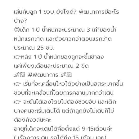
เล่นกับลูก 1 ขวบ ยังไงดี? พัฒนาการมีอะไร
บ้าง?
😊เด็ก 1 ปี น้ำหนักจะประมาณ 3 เท่าของน้ำ
หนักแรกเกิด และตัวยาวกว่าตอนแรกเกิด
ประมาณ 25 ซม.
👉หลัง 1 ปี น้ำหนักของลูกจะขึ้นช้าลง
แค่เพียงเดือนละประมาณ 2 ขีด
👶🏻 #พัฒนาการ 👶🏻
👉 เริ่มที่จะเคลื่อนไหวได้อย่างเป็นอิสระมากขึ้น
ชอบที่จะเคลื่อนที่โดยการคลานมากกว่าเดิน
👉 จะยืนได้เองโดยไม่ต้องช่วยจับ และเด็ก
บางคนจะเริ่มเดินได้ แต่ถ้าลูกยังไม่เดินก็ไม่
ต้องกังวลนะคะ
อายุที่เด็กจะเดินได้คือตั้งแต่ 9-15เดือนค่ะ
( เรื่องการเดิน รอได้ถึง 15 เดือน เลย)