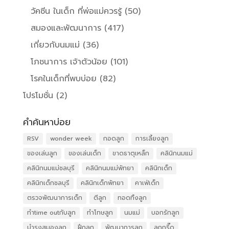
วัคซีน ในเด็ก ที่พ่อแม่ควรรู้
(50)
สมองและพัฒนาการ
(417)
เกี่ยวกับนมแม่
(36)
โภชนาการ เจ้าตัวน้อย
(101)
โรคในเด็กที่พบบ่อย
(82)
โปรโมชั่น
(2)
คำค้นหาบ่อย
RSV
wonder week
กอดลูก
การเลี้ยงลูก
ของเล่นลูก
ของเล่นเด็ก
ขาดธาตุเหล็ก
คลินิกนมแม่
คลินิกนมแม่ชลบุรี
คลินิกนมแม่พัทยา
คลินิกเด็ก
คลินิกเด็กชลบุรี
คลินิกเด็กพัทยา
คาเฟ่เด็ก
ตรวจพัฒนาการเด็ก
ตีลูก
ทอดทิ้งลูก
ทำtime outกับลูก
ทำโทษลูก
นมแม่
บอกรักลูก
บำรุงสมองลูก
ฝึกลูก
พัฒนาการลูก
ลูกกรี๊ด