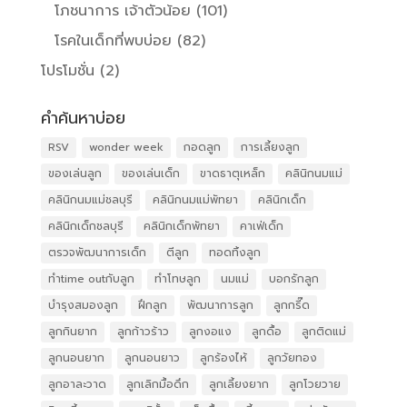
โภชนาการ เจ้าตัวน้อย
(101)
โรคในเด็กที่พบบ่อย
(82)
โปรโมชั่น
(2)
คำค้นหาบ่อย
RSV
wonder week
กอดลูก
การเลี้ยงลูก
ของเล่นลูก
ของเล่นเด็ก
ขาดธาตุเหล็ก
คลินิกนมแม่
คลินิกนมแม่ชลบุรี
คลินิกนมแม่พัทยา
คลินิกเด็ก
คลินิกเด็กชลบุรี
คลินิกเด็กพัทยา
คาเฟ่เด็ก
ตรวจพัฒนาการเด็ก
ตีลูก
ทอดทิ้งลูก
ทำtime outกับลูก
ทำโทษลูก
นมแม่
บอกรักลูก
บำรุงสมองลูก
ฝึกลูก
พัฒนาการลูก
ลูกกรี๊ด
ลูกกินยาก
ลูกก้าวร้าว
ลูกงอแง
ลูกดื้อ
ลูกติดแม่
ลูกนอนยาก
ลูกนอนยาว
ลูกร้องไห้
ลูกวัยทอง
ลูกอาละวาด
ลูกเลิกมื้อดึก
ลูกเลี้ยงยาก
ลูกโวยวาย