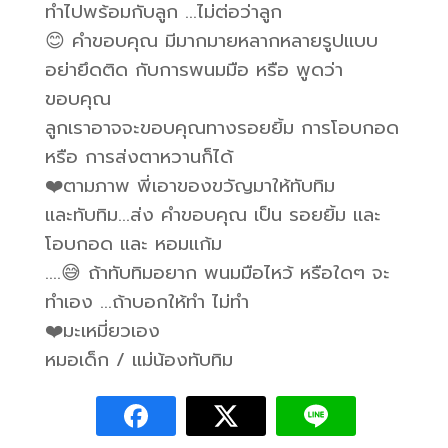
ทำไปพร้อมกับลูก …ไม่ต่อว่าลูก
😊 คำขอบคุณ มีมากมายหลากหลายรูปแบบ
อย่ายึดติด กับการพนมมือ หรือ พูดว่า
ขอบคุณ
ลูกเราอาจจะขอบคุณทางรอยยิ้ม การโอบกอด
หรือ การส่งตาหวานก็ได้
❤️ตามภาพ พี่เอาของขวัญมาให้ทับทิม
และทับทิม…ส่ง คำขอบคุณ เป็น รอยยิ้ม และ
โอบกอด และ หอมแก้ม
….😅 ถ้าทับทิมอยาก พนมมือไหว้ หรือใดๆ จะ
ทำเอง …ถ้าบอกให้ทำ ไม่ทำ
❤️มะเหมี่ยวเอง
หมอเด็ก / แม่น้องทับทิม