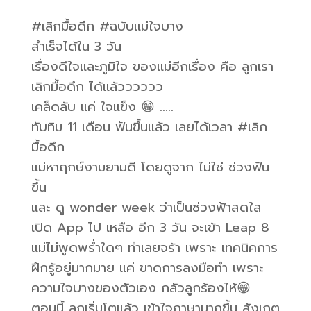
#เลิกมื้อดึก #ฉบับแม่ใจบาง
สำเร็จได้ใน 3 วัน
เรื่องดีใจและภูมิใจ ของแม่อีกเรื่อง คือ ลูกเรา
เลิกมื้อดึก ได้แล้วววววว
เคล็ดลับ แค่ ใจแข็ง 😁 …..
ทับทิม 11 เดือน ฟันขึ้นแล้ว เลยได้เวลา #เลิก
มื้อดึก
แม่หาฤกษ์งามยามดี โดยดูจาก ไม่ใช่ ช่วงฟัน
ขึ้น
และ ดู wonder week ว่าเป็นช่วงฟ้าสดใส
เปิด App ไป เหลือ อีก 3 วัน จะเข้า Leap 8
แม่ไม่พูดพร่ำใดๆ ทำเลยจร้า เพราะ เทคนิคการ
ฝึกรู้อยู่มากมาย แค่ ขาดการลงมือทำ เพราะ
ความใจบางของตัวเอง กลัวลูกร้องไห้😁
ตอนนี้ ลูกเริ่มโตแล้ว เข้าใจภาษามากขึ้น สังเกต