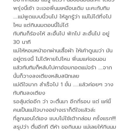
พรุ่งนี้เช้า จะเจอพี่นมเหมือนเดิม นะคะทับทิม
….แม่พูดแบบนี้วนไป ให้ลูกรู้ว่า แม่ไม่ได้ทิ้งไป
ไหน แต่กินนมตอนนี้ไม่ได้
ทับทิมก็ร้องไห้ สะอื้นไป พักไป สะอื้นไป อยู่
30 นาที
แม่ให้หอมหน้าอกผ่านเสื้อผ้า ให้เค้าดูนมว่า มัน
อยู่ตรงนี้ ไม่ได้หายไปไหน พี่นมแค่ขอนอน
แล้วทับทิมก็หลับไปคาอ้อมกอดแม่จร้า ….จาก
นั้นก็วางลงเตียงหลับสนิทเลย
แม่ดีใจมาก สำเร็จไป 1 ขั้น …..แล้วค่อยๆ วาง
ทับทิมลงเตียง
รอลุ้นต่ออีก ว่า จะตื่นมา อีกกี่รอบ แต่ แค่นี้
คนเป็นแม่ใจบางอย่างเราก็ดีใจแล้วล่ะ
ที่ลูกนอนได้เอง แบบไม่ใช้เต้ากล่อม ครั้งแรก!!!
สรุปว่า ตื่นอีกที ตีห้า ขอกินนม แม่เลยให้กินนม