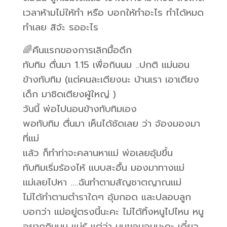
เวลาห้ามไม่ให้ทำ หรือ บอกให้ทำอะไร ทำได้หมด
ทำเลย สิจ้ะ รออะไร
🌈คืนแรกของการเลิกมื้อดึก
ทับทิม ตื่นมา 1.15 เพื่อกินนม ..ปกติ แม่นอน
ข้างทับทิม (แต่คนละเตียงนะ บ้านเรา เอาเตียง
เด็ก มาชิดเตียงผู้ใหญ่ )
วันนี้ พ่อไปนอนข้างทับทิมเอง
พอทับทิม ตื่นมา เห็นได้ชัดเลย ว่า จ้องมองมา
ที่แม่
แล้ว ก็ทำท่าจะคลานหาแม่ พ่อเลยอุ้มขึ้น
ทับทิมเริ่มร้องไห้ แบบสะอื้น มองมาทางแม่
แม่เลยไปหา ….ฉันทำตามสัญชาตญาณแม่
ไม่ได้ทำตามตำราใดๆ อุ้มกอด และปลอบลูก
บอกว่า แม่อยู่ตรงนี้นะคะ ไม่ได้ทิ้งหนูไปไหน หนู
อยากกินนม แม่รู้ แต่ว่า นมขอนอนนะคะ เดี๋ยว