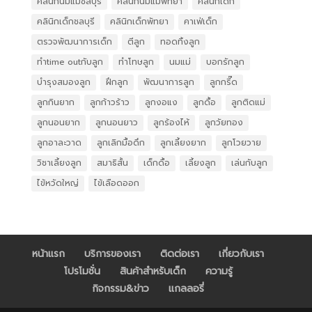
คลินิกนมแม่ชลบุรี
คลินิกนมแม่พัทยา
คลินิกเด็ก
คลินิกเด็กชลบุรี
คลินิกเด็กพัทยา
คาเฟ่เด็ก
ตรวจพัฒนาการเด็ก
ตีลูก
ทอดทิ้งลูก
ทำtime outกับลูก
ทำโทษลูก
นมแม่
บอกรักลูก
บำรุงสมองลูก
ฝึกลูก
พัฒนาการลูก
ลูกกรี๊ด
ลูกกินยาก
ลูกก้าวร้าว
ลูกงอแง
ลูกดื้อ
ลูกติดแม่
ลูกนอนยาก
ลูกนอนยาว
ลูกร้องไห้
ลูกวัยทอง
ลูกอาละวาด
ลูกเลิกมื้อดึก
ลูกเลี้ยงยาก
ลูกโวยวาย
วิชาเลี้ยงลูก
สมาธิสั้น
เด็กดื้อ
เลี้ยงลูก
เล่นกับลูก
ไข้หวัดใหญ่
ไข้เลือดออก
หน้าแรก
บริการของเรา
ติดต่อเรา
เกี่ยวกับเรา
โปรโมชั่น
สินค้าสำหรับเด็ก
ความรู้
กิจกรรม&ข่าว
แกลลอรี่