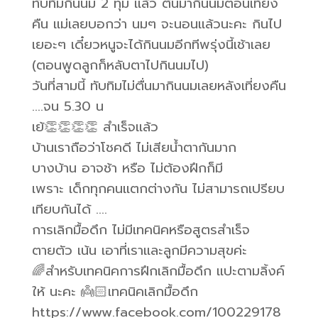
ทับทิมกินนม 2 ทุ่ม แล้ว ตื่นมากินนมตอนเที่ยง
คืน แม่เลยบอกว่า นมๆ จะนอนแล้วนะคะ กินไป
เยอะๆ เดี๋ยวหนูจะได้กินนมอีกทีพรุ่งนี้เช้าเลย
(ตอนพูดลูกก็หลับตาไปกินนมไป)
วันที่สามนี้ ทับทิมไม่ตื่นมากินนมเลยหลังเที่ยงคืน
….จน 5.30 น
เย้👏👏👏👏 สำเร็จแล้ว
บ้านเราถือว่าโชคดี ไม่เสียน้ำตากันมาก
บางบ้าน อาจช้า หรือ ไม่ต้องฝึกก็มี
เพราะ เด็กทุกคนแตกต่างกัน ไม่สามารถเปรียบ
เทียบกันได้ ….
การเลิกมื้อดึก ไม่มีเทคนิคหรือสูตรสำเร็จ
ตายตัว เน้น เอาที่เราและลูกมีความสุขค่ะ
🌈สำหรับเทคนิคการฝึกเลิกมื้อดึก แปะตามลิ้งค์
ให้ นะคะ 👼🏻เทคนิคเลิกมื้อดึก
https://www.facebook.com/100229178