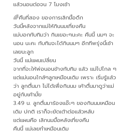
แล้วนอนต่อจน 7 โมงเช้า
🌈คืนที่สอง ของการเลิกมื้อดึก
วันนี้หลังจากแม่ให้กินนมเที่ยงคืน
แม่บอกทับทิมว่า กินเยอะๆนะคะ คืนนี้ นมๆ จะ
นอน นะคะ ทับทิมจะได้กินนมๆ อีกทีพรุ่งนี้เช้า
เลยนะลูก
วันนี้ แม่แผนเปลี่ยน
จากที่จะให้พ่อนอนข้างทับทิม แล้ว แม่ไปไกล ๆ
แต่แม่นอนใกล้ๆลูกเหมือนเดิม เพราะ เริ่มรู้แล้ว
ว่า ลูกตื่นมา ไม่ได้เพื่อกินนม เค้าตื่นมาดูว่าแม่
อยู่กับเค้ามั้ย
3.49 น. ลูกตื่นมาร้องแอ๊ะๆ ของกินนมเหมือน
เดิม ปกติ เราก็จะยัดเต้าต่อแล้วหลับ
แต่แผนคือ เลิกนมมื้อหลังเที่ยงคืน
คืนนี้ แม่เลยทำเหมือนเดิม