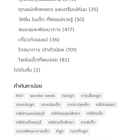
คุณแม่เพิ่งคลอด และเตรียมให้นม
(35)
วัคซีน ในเด็ก ที่พ่อแม่ควรรู้
(50)
สมองและพัฒนาการ
(417)
เกี่ยวกับนมแม่
(36)
โภชนาการ เจ้าตัวน้อย
(101)
โรคในเด็กที่พบบ่อย
(82)
โปรโมชั่น
(2)
คำค้นหาบ่อย
RSV
wonder week
กอดลูก
การเลี้ยงลูก
ของเล่นลูก
ของเล่นเด็ก
ขาดธาตุเหล็ก
คลินิกนมแม่
คลินิกนมแม่ชลบุรี
คลินิกนมแม่พัทยา
คลินิกเด็ก
คลินิกเด็กชลบุรี
คลินิกเด็กพัทยา
คาเฟ่เด็ก
ตรวจพัฒนาการเด็ก
ตีลูก
ทอดทิ้งลูก