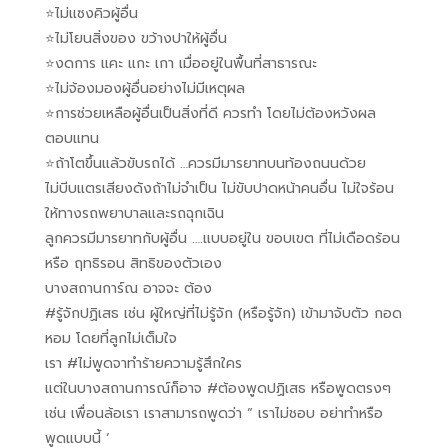
⭐️ไม่แซงคิวผู้อื่น
⭐️ไม่โยนสิ่งของ ขว้างปาให้ผู้อื่น
⭐️งดการ แคะ แกะ เกา เมื่ออยู่ในพื้นที่สาธารณะ
⭐️ไม่จ้องมองผู้อื่นอย่างไม่มีเหตุผล
⭐️การช่วยเหลือผู้อื่นเป็นสิ่งที่ดี ควรทำ โดยไม่ต้องหวังผล
ตอบแทน
⭐️ถ้าโตขึ้นแล้วขับรถได้ …ควรมีมารยาทบนท้องถนนด้วย
ไม่บีบแตรเสียงดังถ้าไม่จำเป็น ไม่ขับปาดหน้าคนอื่น ไม่ใจร้อน
ให้ทางรถพยาบาลและรถฉุกเฉิน
ลูกควรมีมารยาทกับผู้อื่น ….แบบอยู่ใน ขอบเขต ที่ไม่เดือดร้อน
หรือ ฤทธิรอน สิทธิของตัวเอง
บางสถานการ์ณ อาจจะ ต้อง
#รู้จักปฏิเสธ เช่น ผู้ใหญ่ที่ไม่รู้จัก (หรือรู้จัก) เข้ามาจับตัว กอด
หอม โดยที่ลูกไม่เต็มใจ
เรา #ไม่พูดจาทำร้ายความรู้สึกใคร
แต่ในบางสถานการณ์ก็อาจ #ต้องพูดปฏิเสธ หรือพูดตรงๆ
เช่น เพื่อนล้อเรา เราสามารถพูดว่า “ เราไม่ชอบ อย่าทำหรือ
พูดแบบนี้ ‘