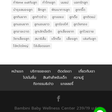
ทำtime outกับลูก
ทำโทษลูก
นมแม่
บอกรักลูก
บำรุงสมองลูก
ฝึกลูก
พัฒนาการลูก
ลูกกรี๊ด
ลูกกินยาก
ลูกก้าวร้าว
ลูกงอแง
ลูกดื้อ
ลูกติดแม่
ลูกนอนยาก
ลูกนอนยาว
ลูกร้องไห้
ลูกวัยทอง
ลูกอาละวาด
ลูกเลิกมื้อดึก
ลูกเลี้ยงยาก
ลูกโวยวาย
วิชาเลี้ยงลูก
สมาธิสั้น
เด็กดื้อ
เลี้ยงลูก
เล่นกับลูก
ไข้หวัดใหญ่
ไข้เลือดออก
หน้าแรก
บริการของเรา
ติดต่อเรา
เกี่ยวกับเรา
โปรโมชั่น
สินค้าสำหรับเด็ก
ความรู้
กิจกรรม&ข่าว
แกลลอรี่
Bambini Baby Wellness Center 239/19 ม.6