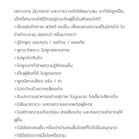
เพราะการ มีมารยาท และการวางตัวให้เหมาะสม จะทำให้ลูกเป็น
เด็กที่สามารถใช้ชีวิตอยู่ร่วมกับผู้อื่นในสังคมได้ดี
⭐️ยิ้มแย้มทักทาย สวัสดี คนอื่น เพื่อแสดงความเป็นมิตรได้ ไม่
ว่าเค้าจะอายุ น้อยกว่า หรือมากกว่า
⭐️รู้จักพูด ขอบคุณ / ขอโทษ / ขออภัย
⭐️พูดจาไพเราะ ไม่พูดหยาบคาย
⭐️ไม่พูดไปกินไป
⭐️ไม่พูดจาทำร้ายความรู้สึกคนอื่น
⭐️เป็นผู้ฟังที่ดี ไม่พูดแทรก
⭐️พูดมีหางเสียง ครับ / ค่ะ
⭐️ไม่ตะโกนโวยวายเสียงดัง
⭐️รับประทานอาหารอย่างสุภาพ ไม่มูมมาม ไม่เคี้ยวเสียงดัง
⭐️มีสัมมาคารวะ แสดงความเคารพต่อผู้ใหญ่
⭐️ไม่สร้างความเดือดร้อน ส่งเสียงดัง และก่อความรำคาญให้
ผู้อื่น
⭐️ไม่ใช้ของคนอื่น หรือเข้าบ้านคนอื่นโดยที่ไม่ได้รับอนุญาต
⭐️ใช้มือปิดปากเมื่อไอหรือจาม