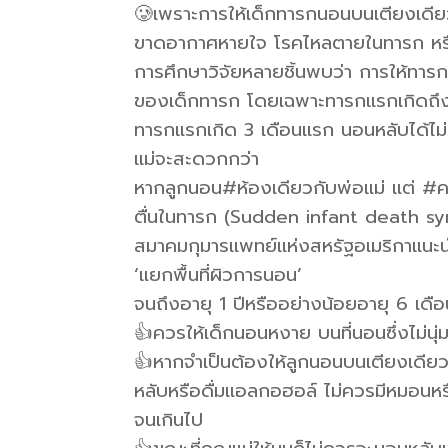
🥲เพราะการให้เด็กทารกนอนบนเตียงเดียวผ
ขาดอากาศหายใจ โรคไหลตายในทารก หร
การศึกษาวิจัยหลายชิ้นพบว่า การให้ทารก
ของเด็กทารก โดยเฉพาะทารกแรกเกิดถึง
ทารกแรกเกิด 3 เดือนแรก นอนหลับได้ไม่
แม่จะสะดวกกว่า
หากลูกนอน#ห้องเดียวกับพ่อแม่ แต่ #คน
ตื่นในทารก (Sudden infant death sy
สมาคมกุมารแพทย์แห่งสหรัฐอเมริกาแนะน
‘แยกพื้นที่ผิวการนอน’
จนถึงอายุ 1 ปีหรืออย่างน้อยอายุ 6 เดื
👍ควรให้เด็กนอนหงาย บนที่นอนซึ่งไม่นุ่
👍หากจำเป็นต้องให้ลูกนอนบนเตียงเดียวก
หลับหรือดื่มแอลกอฮอล์ ไม่ควรมีหมอนหรือ
จนเกินไป