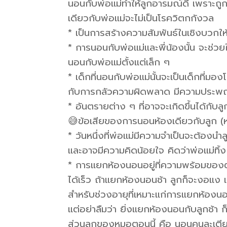
นอนกับพ่อแม่ทำให้ลูกอารมณ์ดี เพราะถูก
เดียวกับพ่อแม่จะไม่เป็นโรควิตกกังวล
* เป็นการสร้างความสัมพันธ์ในเชิงบวกให้ก
* การนอนกับพ่อแม่และพี่น้องนั้น จะช่วย
นอนกับพ่อแม่ตั้งแต่เล็ก ๆ
* เด็กที่นอนกับพ่อแม่นั้นจะเป็นเด็กที่มอ
กับการกลัวความผิดพลาด มีความประพฤติ
* อันตรายต่าง ๆ ที่อาจจะเกิดขึ้นได้กับ
😅ข้อเสียของการนอนห้องเดียวกับลูก (
* วันหนึ่งที่พ่อแม่มีความจำเป็นจะต้องนำ
และอาจมีความคิดน้อยใจ คิดว่าพ่อแม่ทิ้ง
* การแยกห้องนอนอยู่ที่ความพร้อมของตั
ได้เร็ว ถ้าแยกห้องนอนช้า ลูกก็จะงอแง 
สำหรับช่วงอายุที่เหมาะแก่การแยกห้องน
แต่อย่าลืมว่า ยิ่งแยกห้องนอนกับลูกช้า ก
ส่วนลูกของหมอตอนนี้ คือ นอนคนละเตีย