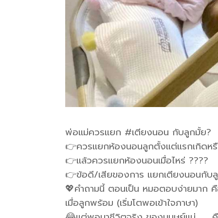
พ่อแม่ควรแยก #เตียงนอน กับลูกมั้ย?
👉ควรแยกห้องนอนลูกตั้งแต่แรกเกิดหรื
👉แล้วควรแยกห้องนอนเมื่อไหร่ ????
👉ข้อดี/เสียของการ แยกเตียงนอนกับล
💖คำถามนี้ ตอนเป็น หมอตอบง่ายมาก ค
เมื่อลูกพร้อม (เริ่มโตพอเข้าใจภาษา)
😂แต่พอมาชีวิตจริง ของมนุษย์แม่ ….. คื