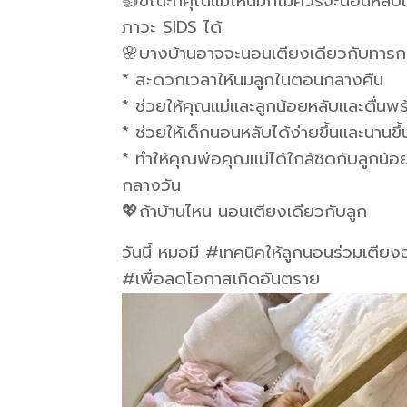
👍ขณะที่คุณแม่ให้นมก็ไม่ควรจะนอนหลับ
ภาวะ SIDS ได้
🌸บางบ้านอาจจะนอนเตียงเดียวกับทารก
* สะดวกเวลาให้นมลูกในตอนกลางคืน
* ช่วยให้คุณแม่และลูกน้อยหลับและตื่นพร
* ช่วยให้เด็กนอนหลับได้ง่ายขึ้นและนานข
* ทำให้คุณพ่อคุณแม่ได้ใกล้ชิดกับลูกน้
กลางวัน
💖ถ้าบ้านไหน นอนเตียงเดียวกับลูก
วันนี้ หมอมี #เทคนิคให้ลูกนอนร่วมเตี
#เพื่อลดโอกาสเกิดอันตราย