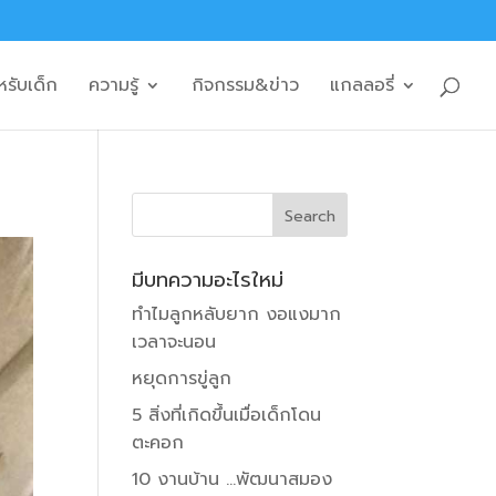
หรับเด็ก
ความรู้
กิจกรรม&ข่าว
แกลลอรี่
มีบทความอะไรใหม่
ทำไมลูกหลับยาก งอแงมาก
เวลาจะนอน
หยุดการขู่ลูก
5 สิ่งที่เกิดขึ้นเมื่อเด็กโดน
ตะคอก
10 งานบ้าน …พัฒนาสมอง