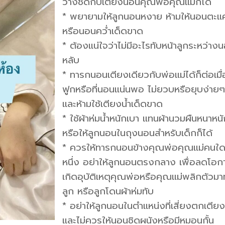
วางชิดกับเตียงนอนคุณพ่อคุณแม่ก็ได้
* พยายามให้ลูกนอนหงาย ห้ามให้นอนตะแ
หรือนอนคว่ำเด็ดขาด
* ต้องแน่ใจว่าไม่มีอะไรทับหน้าลูกระหว่าง
หลับ
* ทารกนอนเตียงเดียวกับพ่อแม่ได้ก็ต่อเมื่
ฟูกหรือที่นอนแน่นพอ ไม่ยวบหรือยุบง่าย
และห้ามใช้เตียงน้ำเด็ดขาด
* ใช้ผ้าห่มน้ำหนักเบา แทนผ้านวมผืนหนาหน
หรือให้ลูกนอนในถุงนอนสำหรับเด็กก็ได้
* ควรให้ทารกนอนข้างคุณพ่อคุณแม่คนใ
หนึ่ง อย่าให้ลูกนอนตรงกลาง เพื่อลดโอก
เกิดอุบัติเหตุคุณพ่อหรือคุณแม่พลิกตัวมา
ลูก หรือลูกโดนผ้าห่มทับ
* อย่าให้ลูกนอนในตำแหน่งที่เสี่ยงตกเตีย
และไม่ควรให้นอนชิดผนังหรือมีหมอนกั้น