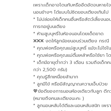
เพราะเด็กอาจโดนทับหรืออึดอัดจนหายใจไ
นอนข้างๆ ได้แบบไม่ชิดขอบเตียงเกินไป
* ไม่ปล่อยให้เด็กคนอื่นหรือสัตว์เลี้ยงน
ทารกอยู่บนเตียง
* ห้ามสูบบุหรี่ในห้องนอนโดยเด็ดขาด
❌❌❌ งดให้ลูกน้อยนอนร่วมเตียง กรณี
* คุณพ่อหรือคุณแม่สูบบุหรี่ แม้จะไม่ใช
* คุณพ่อหรือคุณแม่ดื่มเหล้าหรือใช้ยา โด
* เด็กมีอายุต่ำกว่า 3 เดือน รวมถึงเด็
กว่า 2,500 กรัม)
* คุณรู้สึกเหนื่อยล้ามาก
* ลูกมีไข้ หรือมีสัญญาณความเจ็บป่วย
💖ข้อดีของการนอนห้องเดียวกับลูก ดีกว
(หมายถึงคนละเตียงนะคะ )
* ลูกนอนหลับได้ดีและนอนหลับสนิท เพราะ