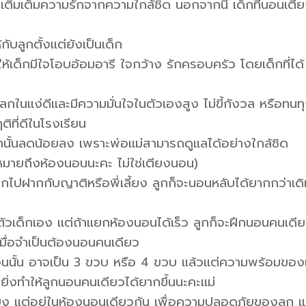
เติมเต็มความรักจากความใกล้ชิด นอกจากนี้ เด็กที่นอนเตี
ับลูกตั้งแต่ยังเป็นเด็ก
ให้เด็กมีใจโอบอ้อมอารี ใจกว้าง รักครอบครัว โดยเด็กที่ได้
งโลกในแง่ดีและมีความมั่นใจในตัวเองสูง ไม่ขี้กังวล หรือทนทุ
ที่ดีในโรงเรียน
ลูกนั้นลดน้อยลง เพราะพ่อแม่สามารถดูแลได้อย่างใกล้ชิด
หมายถึงห้องนอนนะคะ ไม่ใช่เตียงนอน)
ลูกไปฝากกับญาติหรือพี่เลี้ยง ลูกก็จะนอนหลับได้ยากกว่าเด
วเด็กเอง แต่ถ้าแยกห้องนอนได้เร็ว ลูกก็จะฝึกนอนคนเดี
เมื่อจำเป็นต้องนอนคนเดียว
อนนั้น อาจเป็น 3 ขวบ หรือ 4 ขวบ แล้วแต่ความพร้อมของ
็ยิ่งทำให้ลูกนอนคนเดียวได้ยากขึ้นนะคะแม่
ง แต่อยู่ในห้องนอนเดียวกัน เพื่อความปลอดภัยของลูก แ