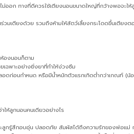
ม่ออก ทางที่ดีควรใช้เตียงนอนขนาดใหญ่ที่กว้างพอจะให้ล
อนร่วมเตียงด้วย รวมถึงห้ามให้สัตว์เลี้ยงกระโดดขึ้นเตียงต
่ในห้องนอนก็ตาม
ยเฉพาะอย่างยิ่งยาที่ทำให้ง่วงซึม
กคลอดก่อนกำหนด หรือมีน้ำหนักตัวแรกเกิดต่ำกว่าเกณฑ์ (น้
่าให้ลูกนอนคนเดียวอย่างไร
ลูกรู้สึกอบอุ่น ปลอดภัย สัมผัสได้ถึงความรักของพ่อแม่ 