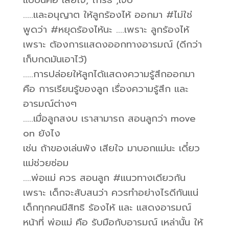
แบบนี้คือ​ เสียใจ, โกรธ ,เจ็บ
…..และอนุญาต ให้ลูกร้องไห้ ออกมา #ไม่ใช่
พูดว่า #หยุดร้องไห้นะ ….เพราะ ลูกร้องไห้
เพราะ ต้องการแสดงออกทางอารมณ์ (ดีกว่า
เก็บกดมันเอาไว้)
…..การปล่อยให้ลูกได้แสดงความรู้สึก​ออกมา
คือ การเรียนรู้ของลูก เรื่องความรู้สึก และ
อารมณ์ต่างๆ
…..เมื่อลูกสงบ เราสามารถ สอนลูกว่า move
on ยังไง
เช่น ถ้าของเล่นพัง เสียใจ มาบอกแม่นะ เดี๋ยว
แม่ช่วยซ่อม
….พ่อแม่ ควร สอนลูก #แนวทางเดียวกัน
เพราะ เด็กจะสับสนว่า ควรทำอย่างไรดีกันแน่
เด็กทุกคนมีสิทธิ ร้องไห้ และ แสดงอารมณ์
หน้าที่ พ่อแม่ คือ รับมือกับอารมณ์ เหล่านั้น ให้