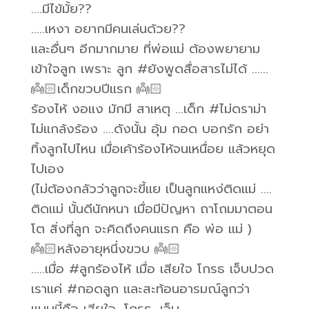
….มีไข้มั้ย??
…..เหงา อยากมีคนเล่นด้วย??
และอื่นๆ อีกมากมาย ที่พ่อแม่ ต้องพยายาม
เข้าใจลูก เพราะ ลูก #ยังพูดสื่อสารไม่ได้ ……
👼🏻เด็กขวบปีแรก 👼🏻
ร้องไห้ งอแง มักมี สาเหตุ …เด็ก #ไม่ดราม่า
ไม่แกล้งร้อง ….ดังนั้น อุ้ม กอด บอกรัก อย่า
ทิ้งลูกไปไหน เมื่อเค้าร้องไห้จนเหนื่อย แล้วหยุด
ไปเอง
(ไม่ต้องกลัวว่าลูกจะขี้แย เป็นลูกแหง่ติดแม่ ….
ติดแม่ นั้นดีนักหนา เมื่อมีปัญหา ถาโถมมาตอน
โต สิ่งที่ลูก จะคิดถึงคนแรก คือ พ่อ แม่ )
👼🏻หลังอายุหนึ่งขวบ 👼🏻
…..เมื่อ #ลูกร้องไห้ เมื่อ เสียใจ​ โกรธ​ เจ็บปวด​
เราแค่ #กอดลูก และสะท้อนอารมณ์ลูกว่า