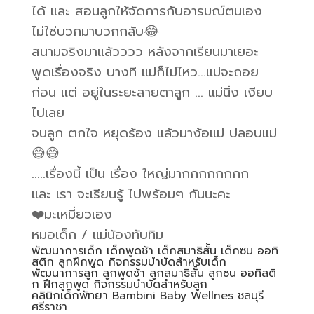
ได้ และ สอนลูกให้จัดการกับอารมณ์ตนเอง
ไม่ใช่บวกมาบวกกลับ😂
สนามจริงมาแล้วววว หลังจากเรียนมาเยอะ
พูดเรื่องจริง บางที แม่ก็ไม่ไหว…แม่จะถอย
ก่อน แต่ อยู่ในระยะสายตาลูก … แม่นิ่ง เงียบ
ไปเลย
จนลูก ตกใจ หยุดร้อง แล้วมาง้อแม่ ปลอบแม่
😅😅
…..เรื่องนี้ เป็น เรื่อง ใหญ่มากกกกกกกก
และ เรา จะเรียนรู้ ไปพร้อมๆ กันนะคะ
❤️มะเหมี่ยวเอง
หมอเด็ก / แม่น้องทับทิม
พัฒนาการเด็ก เด็กพูดช้า เด็กสมาธิสั้น เด็กซน ออทิ
สติก ลูกฝึกพูด กิจกรรมบำบัดสำหรับเด็ก
พัฒนาการลูก ลูกพูดช้า ลูกสมาธิสั้น ลูกซน ออทิสติ
ก ฝึกลูกพูด กิจกรรมบำบัดสำหรับลูก
คลินิกเด็กพัทยา Bambini Baby Wellnes ชลบุรี
ศรีราชา