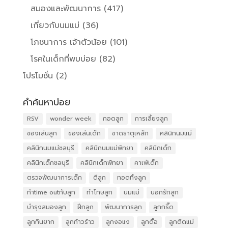
สมองและพัฒนาการ
(417)
เกี่ยวกับนมแม่
(36)
โภชนาการ เจ้าตัวน้อย
(101)
โรคในเด็กที่พบบ่อย
(82)
โปรโมชั่น
(2)
คำค้นหาบ่อย
RSV
wonder week
กอดลูก
การเลี้ยงลูก
ของเล่นลูก
ของเล่นเด็ก
ขาดธาตุเหล็ก
คลินิกนมแม่
คลินิกนมแม่ชลบุรี
คลินิกนมแม่พัทยา
คลินิกเด็ก
คลินิกเด็กชลบุรี
คลินิกเด็กพัทยา
คาเฟ่เด็ก
ตรวจพัฒนาการเด็ก
ตีลูก
ทอดทิ้งลูก
ทำtime outกับลูก
ทำโทษลูก
นมแม่
บอกรักลูก
บำรุงสมองลูก
ฝึกลูก
พัฒนาการลูก
ลูกกรี๊ด
ลูกกินยาก
ลูกก้าวร้าว
ลูกงอแง
ลูกดื้อ
ลูกติดแม่