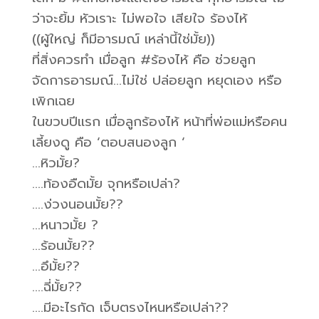
ว่าจะยิ้ม หัวเราะ ไม่พอใจ เสียใจ ร้องไห้
((ผู้ใหญ่ ก็มีอารมณ์ เหล่านี้ใช่มั้ย))
ที่สิ่งควรทำ เมื่อลูก #ร้องไห้ คือ ช่วยลูก
จัดการอารมณ์…ไม่ใช่ ปล่อยลูก หยุดเอง หรือ
เพิกเฉย
ในขวบปีแรก เมื่อลูกร้องไห้ หน้าที่พ่อแม่หรือคน
เลี้ยงดู คือ ‘ตอบสนองลูก ‘
…หิวมั้ย?
….ท้องอืดมั้ย จุกหรือเปล่า?
….ง่วงนอนมั้ย??
…หนาวมั้ย ?
…ร้อนมั้ย??
…อึมั้ย??
….ฉี่มั้ย??
….มีอะไรกัด เจ็บตรงไหนหรือเปล่า??