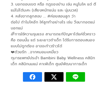
3. บอกขอบเขต หรือ กฎของบ้าน เช่น หนูโมโห แต่ ตี
แม่ไม่ได้นะคะ (เสียงหนักแน่น และ นุ่มนวล)
4. หลังจากลูกสงบ …. #ค่อยสอนลูก ว่า
ต่อไป ถ้าโมโหอีก ให้ลูกทำอย่างไร เช่น วิ่งมากอดแม่
บอกแม่
🌈การใช้ความรุนแรง สามารถแก้ปัญหาได้แค่ชั่วคราว
คือ ตอนนั้น แต่ ระยะยาวถ้าเด็ก ได้รับการตอบสนอง
แบบไม่ถูกต้อง อาจจะก้าวร้าวได้
❤️ด้วยรัก …จากหมอมะเหมี่ยว
กุมารแพทย์ประจำ Bambini Baby Wellness คลินิก
เด็ก คลินิกนมแม่ คาเฟ่เด็ก ศูนย์พัฒนาการเด็ก