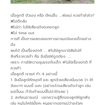
เมื่อลูกตี ตัวเอง หรือ ตีคนอื่น …..พ่อแม่ ควรทำยังไง?
❌ไม่ตีกลับ
❌ไม่ด่า ไม่ใช้เสียงดังตะคอกลูก
❌ไม่ time out
การตี เป็นการแสดงออกทางอารมณ์ของเด็กอย่าง
นึง
พบได้ เป็นเรื่องปกติ …. #ไม่ใช่ลูกเรานิสัยไม่ดี
สิ่งที่เราควรทำ คือ รับมือให้ถูกต้อง ……
เพราะ การใช้ความรุนแรงกับเด็ก #ไม่ใช่เรื่องปกติ ที่
ควรทำ
เมื่อลูกตี เราแค่ ทำ 4 อย่างนี้
1. จับมือลูกให้หยุดตี และ พูดด้วยเสียงนิ่มนวล ว่า ให้
จับเบาๆ แบบนี้ นะคะ (อย่าตะโกนเสียงดังว่าลูก เช่น
แม่เจ็บนะ ทำไมทำแบบนี้ไม่น่ารักเลย )
2. สะท้อนอารมณ์ : บอกความรู้สึกของลูกให้ลูกฟัง
เช่น หนูโมโหใช่มั้ยคะ หนูอยากบอกแม่ว่าอะไรคะ