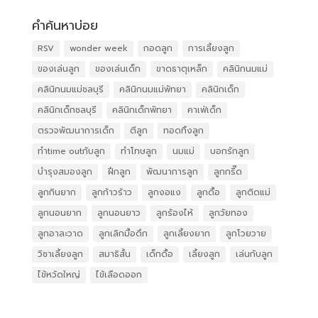
คำค้นหาบ่อย
RSV
wonder week
กอดลูก
การเลี้ยงลูก
ของเล่นลูก
ของเล่นเด็ก
ขาดธาตุเหล็ก
คลินิกนมแม่
คลินิกนมแม่ชลบุรี
คลินิกนมแม่พัทยา
คลินิกเด็ก
คลินิกเด็กชลบุรี
คลินิกเด็กพัทยา
คาเฟ่เด็ก
ตรวจพัฒนาการเด็ก
ตีลูก
ทอดทิ้งลูก
ทำtime outกับลูก
ทำโทษลูก
นมแม่
บอกรักลูก
บำรุงสมองลูก
ฝึกลูก
พัฒนาการลูก
ลูกกรี๊ด
ลูกกินยาก
ลูกก้าวร้าว
ลูกงอแง
ลูกดื้อ
ลูกติดแม่
ลูกนอนยาก
ลูกนอนยาว
ลูกร้องไห้
ลูกวัยทอง
ลูกอาละวาด
ลูกเลิกมื้อดึก
ลูกเลี้ยงยาก
ลูกโวยวาย
วิชาเลี้ยงลูก
สมาธิสั้น
เด็กดื้อ
เลี้ยงลูก
เล่นกับลูก
ไข้หวัดใหญ่
ไข้เลือดออก