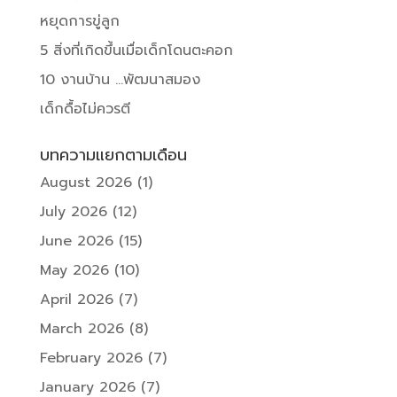
หยุดการขู่ลูก
5 สิ่งที่เกิดขึ้นเมื่อเด็กโดนตะคอก
10 งานบ้าน …พัฒนาสมอง
เด็กดื้อไม่ควรตี
บทความแยกตามเดือน
August 2026
(1)
July 2026
(12)
June 2026
(15)
May 2026
(10)
April 2026
(7)
March 2026
(8)
February 2026
(7)
January 2026
(7)