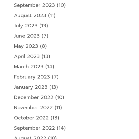
September 2023
(10)
August 2023
(11)
July 2023
(13)
June 2023
(7)
May 2023
(8)
April 2023
(13)
March 2023
(14)
February 2023
(7)
January 2023
(13)
December 2022
(10)
November 2022
(11)
October 2022
(13)
September 2022
(14)
August 2022
(18)