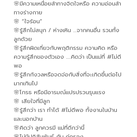
🌸มีความเหนื่อยล้าทางจิตใจหรือ ความอ่อนล้า
ทางร่างกาย
🌸 “ใจร้อน”
🌸รู้สึกไม่สนุก / ห่างเหิน …จากคนอื่น รวมทั้ง
ลูกด้วย
🌸รู้สึกผิดเกี่ยวกับพฤติกรรม ความคิด หรือ
ความรู้สึกของตัวเอง ….คิดว่า เป็นแม่ที่ #ไม่ดี
พอ
🌸รู้สึกกังวลหรือจดจ่อกับสิ่งที่จะเกิดขึ้นต่อไป
มากเกินไป
🌸โกรธ หรือมีอารมณ์แปรปรวนรุนแรง
🌸 เสียใจที่มีลูก
🌸รู้สึกว่า เรา ทำได้ #ไม่ดีพอ ทั้งงานในบ้าน
และนอกบ้าน
🌸คิดว่า ลูกควรมี แม่ที่ดีกว่านี้
🌸ไม่มีปฏิสัมพันธ์ กับ คู่ครอง