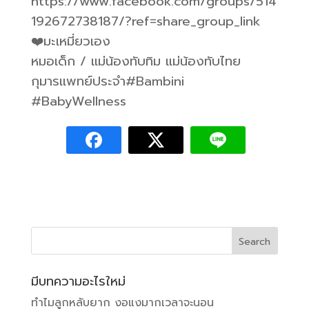
https://www.facebook.com/groups/514
192672738187/?ref=share_group_link
❤️มะเหมี่ยวเอง
หมอเด็ก / แม่น้องทับทิม แม่น้องทับไทย
กุมารแพทย์ประจำ#Bambini
#BabyWellness
มีบทความอะไรใหม่
ทำไมลูกหลับยาก งอแงมากเวลาจะนอน