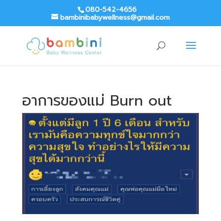
080-542-4656
bambinibabywellness@gmail.com
อาการของแม่ Burn out