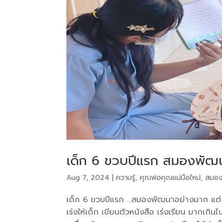
เด็ก 6 ขวบปีแรก สมองพัฒ
Aug 7, 2024
|
ความรู้
,
คุณพ่อคุณแม่มือใหม่
,
สมอง
เด็ก 6 ขวบปีแรก …สมองพัฒนาอย่างมาก แต่ สิ่ง
เร่งให้เด็ก เขียนตัวหนังสือ เร่งเรียน มากเกินไ