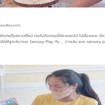
และพัฒนาการ
ใหม่ๆหรือสถานที่ใหม่ ทนกับกิจกรรมที่ต้องเลอะได้ ไม่เรื่องเยอะ มี
งมาจัดให้ลูกเล่น แบบ Sensory Play กัน …. การเล่น แบบ sensory p