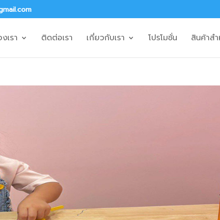
gmail.com
องเรา
ติดต่อเรา
เกี่ยวกับเรา
โปรโมชั่น
สินค้าสำ