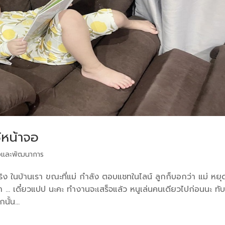
้หน้าจอ
และพัฒนาการ
ง ในบ้านเรา ขณะที่แม่ กำลัง ตอบแชทในไลน์ ลูกก็บอกว่า แม่ หยุ
า … เดี๋ยวแปป นะคะ ทำงานจะเสร็จแล้ว หนูเล่นคนเดียวไปก่อนนะ ทับ
ั้น...