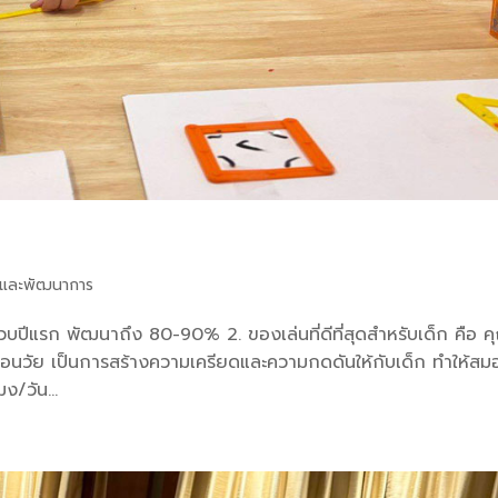
และพัฒนาการ
ขวบปีแรก พัฒนาถึง 80-90% 2. ของเล่นที่ดีที่สุดสำหรับเด็ก คือ ค
 ก่อนวัย เป็นการสร้างความเครียดและความกดดันให้กับเด็ก ทำให้สม
มง/วัน...