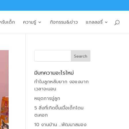
หรับเด็ก
ความรู้
กิจกรรม&ข่าว
แกลลอรี่
มีบทความอะไรใหม่
ทำไมลูกหลับยาก งอแงมาก
เวลาจะนอน
หยุดการขู่ลูก
5 สิ่งที่เกิดขึ้นเมื่อเด็กโดน
ตะคอก
10 งานบ้าน …พัฒนาสมอง