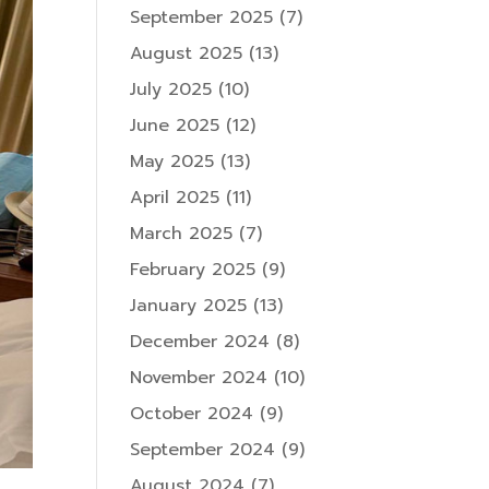
September 2025
(7)
August 2025
(13)
July 2025
(10)
June 2025
(12)
May 2025
(13)
April 2025
(11)
March 2025
(7)
February 2025
(9)
January 2025
(13)
December 2024
(8)
November 2024
(10)
October 2024
(9)
September 2024
(9)
August 2024
(7)