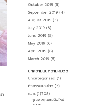
October 2019
(5)
September 2019
(4)
August 2019
(3)
July 2019
(3)
June 2019
(5)
May 2019
(6)
April 2019
(6)
March 2019
(5)
บทความแยกตามหมวด
Uncategorized
(1)
กิจกรรมและข่าว
(3)
ความรู้
(708)
เรา
คุณพ่อคุณแม่มือใหม่