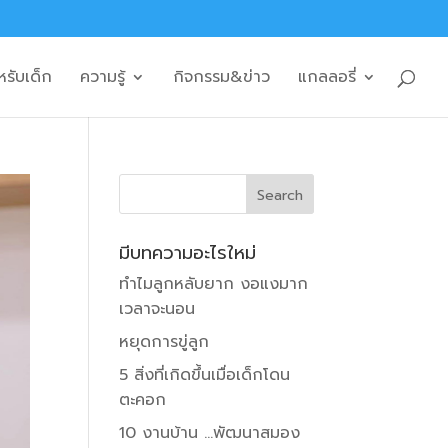
หรับเด็ก
ความรู้
กิจกรรม&ข่าว
แกลลอรี่
มีบทความอะไรใหม่
ทำไมลูกหลับยาก งอแงมาก
เวลาจะนอน
หยุดการขู่ลูก
5 สิ่งที่เกิดขึ้นเมื่อเด็กโดน
ตะคอก
10 งานบ้าน …พัฒนาสมอง