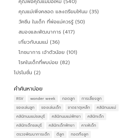
คุณพ่อคุณแม่มือใหม่
(540)
คุณแม่เพิ่งคลอด และเตรียมให้นม
(35)
วัคซีน ในเด็ก ที่พ่อแม่ควรรู้
(50)
สมองและพัฒนาการ
(417)
เกี่ยวกับนมแม่
(36)
โภชนาการ เจ้าตัวน้อย
(101)
โรคในเด็กที่พบบ่อย
(82)
โปรโมชั่น
(2)
คำค้นหาบ่อย
RSV
wonder week
กอดลูก
การเลี้ยงลูก
ของเล่นลูก
ของเล่นเด็ก
ขาดธาตุเหล็ก
คลินิกนมแม่
คลินิกนมแม่ชลบุรี
คลินิกนมแม่พัทยา
คลินิกเด็ก
คลินิกเด็กชลบุรี
คลินิกเด็กพัทยา
คาเฟ่เด็ก
ตรวจพัฒนาการเด็ก
ตีลูก
ทอดทิ้งลูก