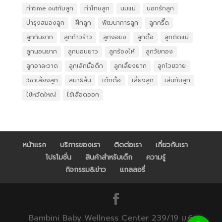
ทำtime outกับลูก
ทำโทษลูก
นมแม่
บอกรักลูก
บำรุงสมองลูก
ฝึกลูก
พัฒนาการลูก
ลูกกรี๊ด
ลูกกินยาก
ลูกก้าวร้าว
ลูกงอแง
ลูกดื้อ
ลูกติดแม่
ลูกนอนยาก
ลูกนอนยาว
ลูกร้องไห้
ลูกวัยทอง
ลูกอาละวาด
ลูกเลิกมื้อดึก
ลูกเลี้ยงยาก
ลูกโวยวาย
วิชาเลี้ยงลูก
สมาธิสั้น
เด็กดื้อ
เลี้ยงลูก
เล่นกับลูก
ไข้หวัดใหญ่
ไข้เลือดออก
หน้าแรก
บริการของเรา
ติดต่อเรา
เกี่ยวกับเรา
โปรโมชั่น
สินค้าสำหรับเด็ก
ความรู้
กิจกรรม&ข่าว
แกลลอรี่
Bambini Baby Wellness Center 239/19 ม.6