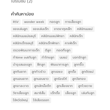
โปรโมชั่น
(2)
คำค้นหาบ่อย
RSV
wonder week
กอดลูก
การเลี้ยงลูก
ของเล่นลูก
ของเล่นเด็ก
ขาดธาตุเหล็ก
คลินิกนมแม่
คลินิกนมแม่ชลบุรี
คลินิกนมแม่พัทยา
คลินิกเด็ก
คลินิกเด็กชลบุรี
คลินิกเด็กพัทยา
คาเฟ่เด็ก
ตรวจพัฒนาการเด็ก
ตีลูก
ทอดทิ้งลูก
ทำtime outกับลูก
ทำโทษลูก
นมแม่
บอกรักลูก
บำรุงสมองลูก
ฝึกลูก
พัฒนาการลูก
ลูกกรี๊ด
ลูกกินยาก
ลูกก้าวร้าว
ลูกงอแง
ลูกดื้อ
ลูกติดแม่
ลูกนอนยาก
ลูกนอนยาว
ลูกร้องไห้
ลูกวัยทอง
ลูกอาละวาด
ลูกเลิกมื้อดึก
ลูกเลี้ยงยาก
ลูกโวยวาย
วิชาเลี้ยงลูก
สมาธิสั้น
เด็กดื้อ
เลี้ยงลูก
เล่นกับลูก
ไข้หวัดใหญ่
ไข้เลือดออก