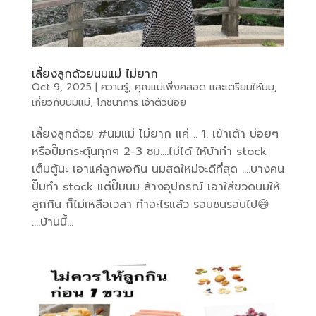
เลี้ยงลูกด้วยนมแม่ ไม่ยาก
Oct 9, 2025
|
ความรู้
,
คุณแม่เพิ่งคลอด และเตรียมให้นม
,
เกี่ยวกับนมแม่
,
โภชนาการ เจ้าตัวน้อย
เลี้ยงลูกด้วย #นมแม่ ไม่ยาก แค่ .. 1. เข้าเต้า บ่อยๆ
หรือปั๊มกระตุ้นทุกๆ 2-3 ชม….ไม่ได้ ให้บ้าทำ stock
เต็มตู้นะ เอาแค่ลูกพอกิน นมสดใหม่จะดีที่สุด ….บางคน
ปั๊มทำ stock แต่ปั๊มนม ล้างอุปกรณ์ เอาใส่ขวดนมให้
ลูกกิน ก็ไม่เหลือเวลา ทำอะไรแล้ว รอบชนรอบไป😅
….บ้านนี้...