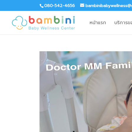
080-542-4656
bambinibabywellness@
หน้าแรก
บริการข