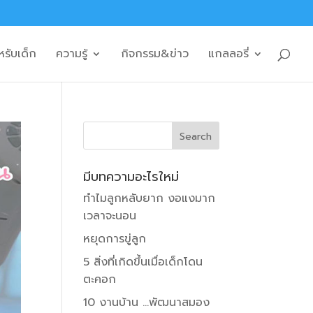
หรับเด็ก
ความรู้
กิจกรรม&ข่าว
แกลลอรี่
มีบทความอะไรใหม่
ทำไมลูกหลับยาก งอแงมาก
เวลาจะนอน
หยุดการขู่ลูก
5 สิ่งที่เกิดขึ้นเมื่อเด็กโดน
ตะคอก
10 งานบ้าน …พัฒนาสมอง