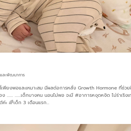
และพัฒนาการ
เพียงพอและเหมาะสม มีผลต่อการหลั่ง Growth Hormone ที่ช่วยใ
…. …….เด็กบางคน นอนไม่พอ จะมี #อาการหงุดหงิด ไม่ร่าเริงเท่า
ค่ะ 🌈เด็ก 3 เดือนแรก...