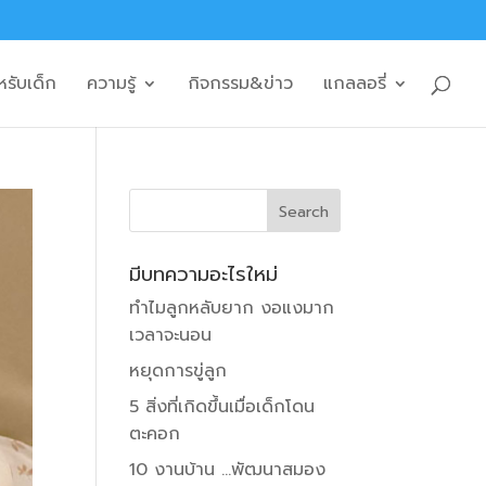
หรับเด็ก
ความรู้
กิจกรรม&ข่าว
แกลลอรี่
มีบทความอะไรใหม่
ทำไมลูกหลับยาก งอแงมาก
เวลาจะนอน
หยุดการขู่ลูก
5 สิ่งที่เกิดขึ้นเมื่อเด็กโดน
ตะคอก
10 งานบ้าน …พัฒนาสมอง