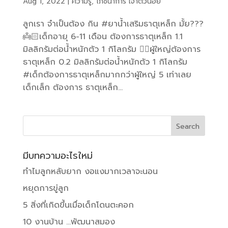
Aug 1, 2022
|
ความรู้
,
โภชนาการ เจ้าตัวน้อย
ลูกเรา จำเป็นต้อง กิน #ยาน้ำเสริมธาตุเหล็ก มั้ย???
👼🏻เด็กอายุ 6-11 เดือน ต้องการธาตุเหล็ก 1.1
มิลลิกรัมต่อน้ำหนักตัว 1 กิโลกรัม 🤸‍♂️ผู้ใหญ่ต้องการ
ธาตุเหล็ก 0.2 มิลลิกรัมต่อน้ำหนักตัว 1 กิโลกรัม
#เด็กต้องการธาตุเหล็กมากกว่าผู้ใหญ่ 5 เท่าเลย
เด็กเล็ก ต้องการ ธาตุเหล็ก...
มีบทความอะไรใหม่
ทำไมลูกหลับยาก งอแงมากเวลาจะนอน
หยุดการขู่ลูก
5 สิ่งที่เกิดขึ้นเมื่อเด็กโดนตะคอก
10 งานบ้าน …พัฒนาสมอง