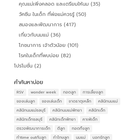
คุณแม่เพิ่งคลอด และเตรียมให้นม
(35)
วัคซีน ในเด็ก ที่พ่อแม่ควรรู้
(50)
สมองและพัฒนาการ
(417)
เกี่ยวกับนมแม่
(36)
โภชนาการ เจ้าตัวน้อย
(101)
โรคในเด็กที่พบบ่อย
(82)
โปรโมชั่น
(2)
คำค้นหาบ่อย
RSV
wonder week
กอดลูก
การเลี้ยงลูก
ของเล่นลูก
ของเล่นเด็ก
ขาดธาตุเหล็ก
คลินิกนมแม่
คลินิกนมแม่ชลบุรี
คลินิกนมแม่พัทยา
คลินิกเด็ก
คลินิกเด็กชลบุรี
คลินิกเด็กพัทยา
คาเฟ่เด็ก
ตรวจพัฒนาการเด็ก
ตีลูก
ทอดทิ้งลูก
ทำtime outกับลูก
ทำโทษลูก
นมแม่
บอกรักลูก