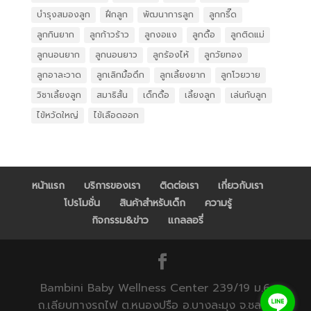
บำรุงสมองลูก
ฝึกลูก
พัฒนาการลูก
ลูกกรี๊ด
ลูกกินยาก
ลูกก้าวร้าว
ลูกงอแง
ลูกดื้อ
ลูกติดแม่
ลูกนอนยาก
ลูกนอนยาว
ลูกร้องไห้
ลูกวัยทอง
ลูกอาละวาด
ลูกเลิกมื้อดึก
ลูกเลี้ยงยาก
ลูกโวยวาย
วิชาเลี้ยงลูก
สมาธิสั้น
เด็กดื้อ
เลี้ยงลูก
เล่นกับลูก
ไข้หวัดใหญ่
ไข้เลือดออก
หน้าแรก
บริการของเรา
ติดต่อเรา
เกี่ยวกับเรา
โปรโมชั่น
สินค้าสำหรับเด็ก
ความรู้
กิจกรรม&ข่าว
แกลลอรี่
Bambini Baby Wellness Center 239/19 ม.6
ถ.เลียบทางรถไฟ ต.หนองปรือ อ.บางละมุง จ.ชลบุรี