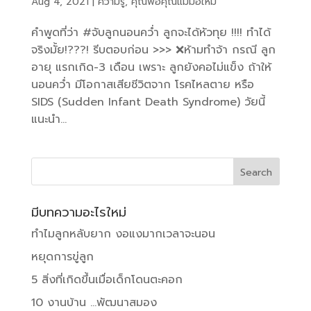
Aug 4, 2021
|
ความรู้
,
คุณพ่อคุณแม่มือใหม่
คำพูดที่ว่า #จับลูกนอนคว่ำ ลูกจะได้หัวทุย !!!! ทำได้
จริงมั้ย!???! รีบตอบก่อน >>> ❌ห้ามทำจ้า กรณี ลูก
อายุ แรกเกิด-3 เดือน เพราะ ลูกยังคอไม่แข็ง ถ้าให้
นอนคว่ำ มีโอกาสเสียชีวิตจาก โรคไหลตาย หรือ
SIDS (Sudden Infant Death Syndrome) วัยนี้
แนะนำ...
มีบทความอะไรใหม่
ทำไมลูกหลับยาก งอแงมากเวลาจะนอน
หยุดการขู่ลูก
5 สิ่งที่เกิดขึ้นเมื่อเด็กโดนตะคอก
10 งานบ้าน …พัฒนาสมอง