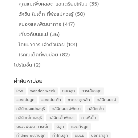
คุณแม่เพิ่งคลอด และเตรียมให้นม
(35)
วัคซีน ในเด็ก ที่พ่อแม่ควรรู้
(50)
สมองและพัฒนาการ
(417)
เกี่ยวกับนมแม่
(36)
โภชนาการ เจ้าตัวน้อย
(101)
โรคในเด็กที่พบบ่อย
(82)
โปรโมชั่น
(2)
คำค้นหาบ่อย
RSV
wonder week
กอดลูก
การเลี้ยงลูก
ของเล่นลูก
ของเล่นเด็ก
ขาดธาตุเหล็ก
คลินิกนมแม่
คลินิกนมแม่ชลบุรี
คลินิกนมแม่พัทยา
คลินิกเด็ก
คลินิกเด็กชลบุรี
คลินิกเด็กพัทยา
คาเฟ่เด็ก
ตรวจพัฒนาการเด็ก
ตีลูก
ทอดทิ้งลูก
ทำtime outกับลูก
ทำโทษลูก
นมแม่
บอกรักลูก