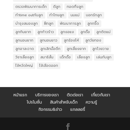
ตรวจพัฒนาการเด็ก
ตีลูก
ทอดทิ้งลูก
ทำtime outกับลูก
ทำโทษลูก
นมแม่
บอกรักลูก
บำรุงสมองลูก
ฝึกลูก
พัฒนาการลูก
ลูกกรี๊ด
ลูกกินยาก
ลูกก้าวร้าว
ลูกงอแง
ลูกดื้อ
ลูกติดแม่
ลูกนอนยาก
ลูกนอนยาว
ลูกร้องไห้
ลูกวัยทอง
ลูกอาละวาด
ลูกเลิกมื้อดึก
ลูกเลี้ยงยาก
ลูกโวยวาย
วิชาเลี้ยงลูก
สมาธิสั้น
เด็กดื้อ
เลี้ยงลูก
เล่นกับลูก
ไข้หวัดใหญ่
ไข้เลือดออก
หน้าแรก
บริการของเรา
ติดต่อเรา
เกี่ยวกับเรา
โปรโมชั่น
สินค้าสำหรับเด็ก
ความรู้
กิจกรรม&ข่าว
แกลลอรี่