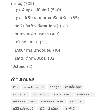
ความรู้
(708)
คุณพ่อคุณแม่มือใหม่
(540)
คุณแม่เพิ่งคลอด และเตรียมให้นม
(35)
วัคซีน ในเด็ก ที่พ่อแม่ควรรู้
(50)
สมองและพัฒนาการ
(417)
เกี่ยวกับนมแม่
(36)
โภชนาการ เจ้าตัวน้อย
(101)
โรคในเด็กที่พบบ่อย
(82)
โปรโมชั่น
(2)
คำค้นหาบ่อย
RSV
wonder week
กอดลูก
การเลี้ยงลูก
ของเล่นลูก
ของเล่นเด็ก
ขาดธาตุเหล็ก
คลินิกนมแม่
คลินิกนมแม่ชลบุรี
คลินิกนมแม่พัทยา
คลินิกเด็ก
คลินิกเด็กชลบุรี
คลินิกเด็กพัทยา
คาเฟ่เด็ก