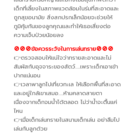
เด็กที่เลี้ยงในสภาพแวดล้อมในร่มที่สะอาดและ
ถูกสุขอนามัย สิ่งสกปรกเล็กน้อยจะช่วยให้
ภูมิคุ้มกันของลูกคุณและทำให้เธอเสี่ยงต่อ
ความเจ็บป่วยน้อยลง
🚫🚫🚫ข้อควรระวังในการเล่นทราย🚫🚫🚫
👉ตรวจสอบให้แน่ใจว่าทรายสะอาดและไม่
สัมผัสกับอุจจาระของสัตว์….เพราะเด็กเอาเข้า
ปากแน่นอน
👉เวลาพาลูกไปเที่ยวทะเล ให้เลือกพื้นที่สะอาด
และอยู่ใกล้เขาเสมอ….ห้ามคลาดสายตา
เนื่องจากเด็กจมน้ำได้ตลอด ไม่ว่าน้ำจะตื้นแค่
ไหน
👉เมื่อเด็กเล่นทรายในสนามเด็กเล่น อย่าลืมไป
เล่นกับลูกด้วย