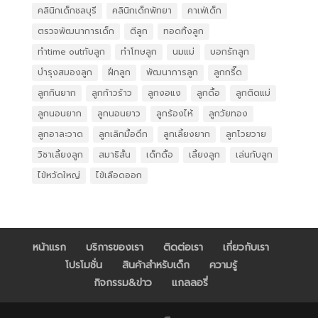
คลินิกเด็กชลบุรี
คลินิกเด็กพัทยา
คาเฟ่เด็ก
ตรวจพัฒนาการเด็ก
ตีลูก
ทอดทิ้งลูก
ทำtime outกับลูก
ทำโทษลูก
นมแม่
บอกรักลูก
บำรุงสมองลูก
ฝึกลูก
พัฒนาการลูก
ลูกกรี๊ด
ลูกกินยาก
ลูกก้าวร้าว
ลูกงอแง
ลูกดื้อ
ลูกติดแม่
ลูกนอนยาก
ลูกนอนยาว
ลูกร้องไห้
ลูกวัยทอง
ลูกอาละวาด
ลูกเลิกมื้อดึก
ลูกเลี้ยงยาก
ลูกโวยวาย
วิชาเลี้ยงลูก
สมาธิสั้น
เด็กดื้อ
เลี้ยงลูก
เล่นกับลูก
ไข้หวัดใหญ่
ไข้เลือดออก
หน้าแรก
บริการของเรา
ติดต่อเรา
เกี่ยวกับเรา
โปรโมชั่น
สินค้าสำหรับเด็ก
ความรู้
กิจกรรม&ข่าว
แกลลอรี่