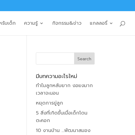
หรับเด็ก
ความรู้
กิจกรรม&ข่าว
แกลลอรี่
มีบทความอะไรใหม่
ทำไมลูกหลับยาก งอแงมาก
เวลาจะนอน
หยุดการขู่ลูก
5 สิ่งที่เกิดขึ้นเมื่อเด็กโดน
ตะคอก
10 งานบ้าน …พัฒนาสมอง